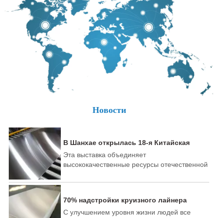
Новости
В Шанхае открылась 18-я Китайская
международная выставка алюминиевой
Эта выставка объединяет
промышленности.
высококачественные ресурсы отечественной
и зарубежной алюминиевой
промышленности и терминалов, привлекая
более 500 лидеров алюминиевой
70% надстройки круизного лайнера
промышленности и новичков со всего мира
может быть изготовлено из алюминия
С улучшением уровня жизни людей все
для участия в выставке с новыми