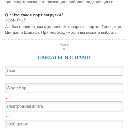
транспортировки, его фиксация наиболее подходящим и
кухонной утвари, сантехнике, потолках,
лестницы, мебель, предметы первой
стабильным способом может гарантировать, что во время
коридорах, вестибюлях отелей и различных
необходимости, кухонную утварь,
транспортировки возникнут такие проблемы, как удары,
Q：Что такое порт загрузки?
сериях из нержавеющей стали.
противопожарные двери и т. д.
коррозия, царапины и т. д.
2024-07-15
A：Как правило, мы отправляем товары из портов Тяньцзиня,
Циндао и Шанхая. При необходимости вы можете выбрать
другие порты.
More
∨
СВЯЗАТЬСЯ С НАМИ
*
*