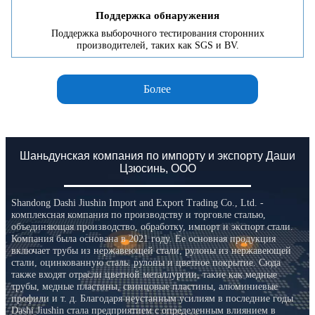
Поддержка обнаружения
Поддержка выборочного тестирования сторонних
производителей, таких как SGS и BV.
Более
Шаньдунская компания по импорту и экспорту Даши
Цзюсинь, ООО
Shandong Dashi Jiushin Import and Export Trading Co., Ltd. -
комплексная компания по производству и торговле сталью,
объединяющая производство, обработку, импорт и экспорт стали.
Компания была основана в 2021 году. Ее основная продукция
включает трубы из нержавеющей стали, рулоны из нержавеющей
стали, оцинкованную сталь. рулоны и цветное покрытие. Сюда
также входят отрасли цветной металлургии, такие как медные
трубы, медные пластины, свинцовые пластины, алюминиевые
профили и т. д. Благодаря неустанным усилиям в последние годы
Dashi Jiushin стала предприятием с определенным влиянием в