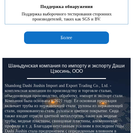
Поддержка обнаружения
Поддержка выборочного тестирования сторонних
производителей, таких как SGS и BV.
Более
Шаньдунская компания по импорту и экспорту Даши
Цзюсинь, ООО
Shandong Dashi Jiushin Import and Export Trading Co., Ltd. -
комплексная компания по производству и торговле сталью,
объединяющая производство, обработку, импорт и экспорт стали.
Компания была основана в 2021 году. Ее основная продукция
включает трубы из нержавеющей стали, рулоны из нержавеющей
стали, оцинкованную сталь. рулоны и цветное покрытие. Сюда
также входят отрасли цветной металлургии, такие как медные
трубы, медные пластины, свинцовые пластины, алюминиевые
профили и т. д. Благодаря неустанным усилиям в последние годы
Dashi Jiushin стала предприятием с определенным влиянием в