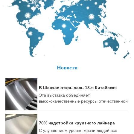
Новости
В Шанхае открылась 18-я Китайская
международная выставка алюминиевой
Эта выставка объединяет
промышленности.
высококачественные ресурсы отечественной
и зарубежной алюминиевой
промышленности и терминалов, привлекая
более 500 лидеров алюминиевой
70% надстройки круизного лайнера
промышленности и новичков со всего мира
может быть изготовлено из алюминия
С улучшением уровня жизни людей все
для участия в выставке с новыми