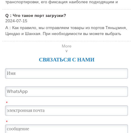
транспортировки, его фиксация наиболее подходящим и
кухонной утвари, сантехнике, потолках,
лестницы, мебель, предметы первой
стабильным способом может гарантировать, что во время
коридорах, вестибюлях отелей и различных
необходимости, кухонную утварь,
транспортировки возникнут такие проблемы, как удары,
Q：Что такое порт загрузки?
сериях из нержавеющей стали.
противопожарные двери и т. д.
коррозия, царапины и т. д.
2024-07-15
A：Как правило, мы отправляем товары из портов Тяньцзиня,
Циндао и Шанхая. При необходимости вы можете выбрать
другие порты.
More
∨
СВЯЗАТЬСЯ С НАМИ
*
*