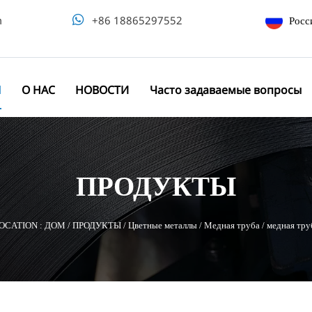
m

+86 18865297552
Росс
Ы
О НАС
НОВОСТИ
Часто задаваемые вопросы
ПРОДУКТЫ
OCATION :
ДОМ
/
ПРОДУКТЫ
/
Цветные металлы
/
Медная труба
/
медная тру