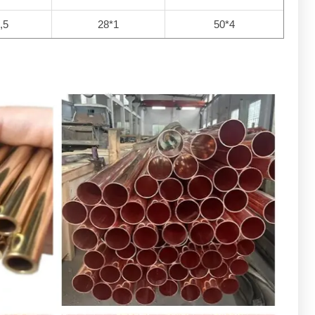
,5
28*1
50*4