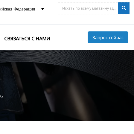

ийская Федерация

Запрос сейчас
СВЯЗАТЬСЯ С НАМИ
ба