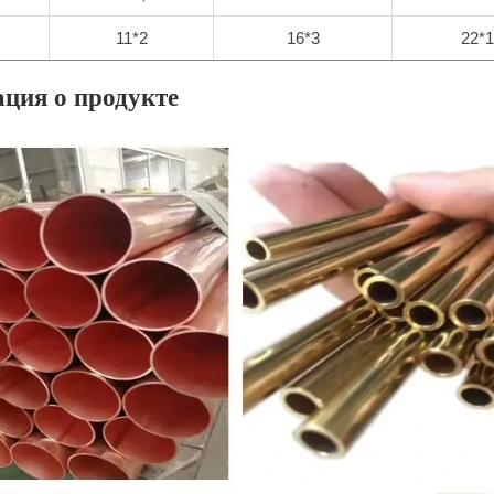
11*2
16*3
22*1
ция о продукте