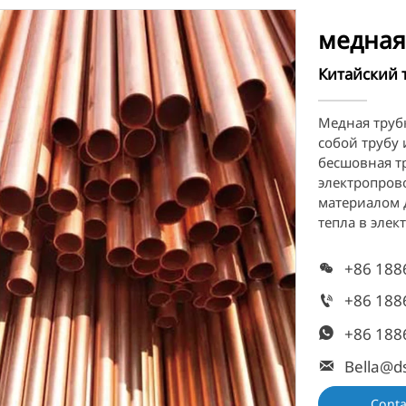
медная
Китайский 
Медная труб
собой трубу 
бесшовная т
электропров
материалом 
тепла в элек
+86 188

+86 188

+86 188

Bella@ds

Conta