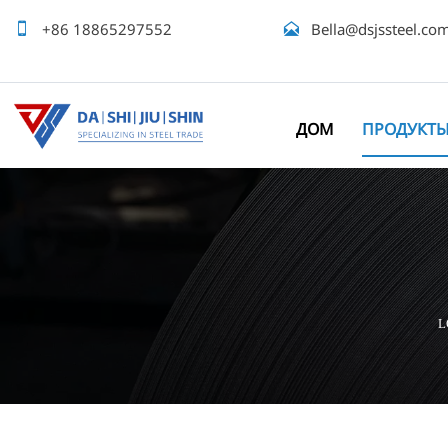

+86 18865297552

Bella@dsjssteel.co
ДОМ
ПРОДУКТ
L