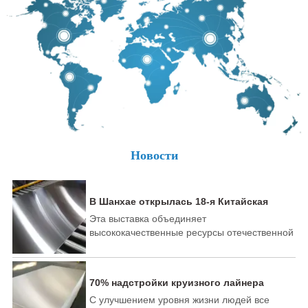
Новости
В Шанхае открылась 18-я Китайская
международная выставка алюминиевой
Эта выставка объединяет
промышленности.
высококачественные ресурсы отечественной
и зарубежной алюминиевой
промышленности и терминалов, привлекая
более 500 лидеров алюминиевой
70% надстройки круизного лайнера
промышленности и новичков со всего мира
может быть изготовлено из алюминия
С улучшением уровня жизни людей все
для участия в выставке с новыми