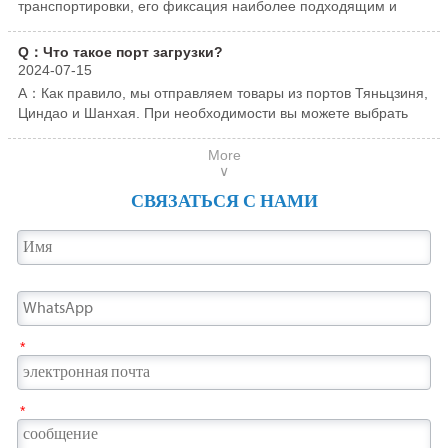
транспортировки, его фиксация наиболее подходящим и
кухонной утвари, сантехнике, потолках,
лестницы, мебель, предметы первой
стабильным способом может гарантировать, что во время
коридорах, вестибюлях отелей и различных
необходимости, кухонную утварь,
транспортировки возникнут такие проблемы, как удары,
Q：Что такое порт загрузки?
сериях из нержавеющей стали.
противопожарные двери и т. д.
коррозия, царапины и т. д.
2024-07-15
A：Как правило, мы отправляем товары из портов Тяньцзиня,
Циндао и Шанхая. При необходимости вы можете выбрать
другие порты.
More
∨
СВЯЗАТЬСЯ С НАМИ
*
*