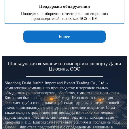
Поддержка обнаружения
Поддержка выборочного тестирования сторонних
производителей, таких как SGS и BV.
Более
Шаньдунская компания по импорту и экспорту Даши
Цзюсинь, ООО
Shandong Dashi Jiushin Import and Export Trading Co., Ltd. -
комплексная компания по производству и торговле сталью,
объединяющая производство, обработку, импорт и экспорт стали.
Компания была основана в 2021 году. Ее основная продукция
включает трубы из нержавеющей стали, рулоны из нержавеющей
стали, оцинкованную сталь. рулоны и цветное покрытие. Сюда
также входят отрасли цветной металлургии, такие как медные
трубы, медные пластины, свинцовые пластины, алюминиевые
профили и т. д. Благодаря неустанным усилиям в последние годы
Dashi Jiushin стала предприятием с определенным влиянием в