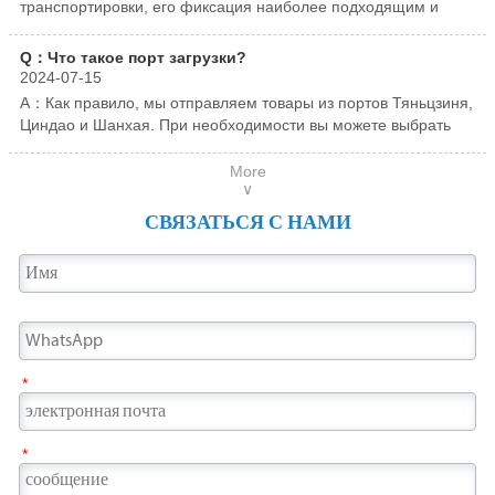
транспортировки, его фиксация наиболее подходящим и
кухонной утвари, сантехнике, потолках,
лестницы, мебель, предметы первой
стабильным способом может гарантировать, что во время
коридорах, вестибюлях отелей и различных
необходимости, кухонную утварь,
транспортировки возникнут такие проблемы, как удары,
Q：Что такое порт загрузки?
сериях из нержавеющей стали.
противопожарные двери и т. д.
коррозия, царапины и т. д.
2024-07-15
A：Как правило, мы отправляем товары из портов Тяньцзиня,
Циндао и Шанхая. При необходимости вы можете выбрать
другие порты.
More
∨
СВЯЗАТЬСЯ С НАМИ
*
*