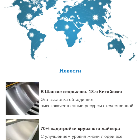
Новости
В Шанхае открылась 18-я Китайская
международная выставка алюминиевой
Эта выставка объединяет
промышленности.
высококачественные ресурсы отечественной
и зарубежной алюминиевой
промышленности и терминалов, привлекая
более 500 лидеров алюминиевой
70% надстройки круизного лайнера
промышленности и новичков со всего мира
может быть изготовлено из алюминия
С улучшением уровня жизни людей все
для участия в выставке с новыми