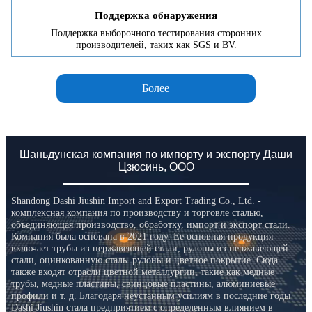
Поддержка обнаружения
Поддержка выборочного тестирования сторонних
производителей, таких как SGS и BV.
Более
Шаньдунская компания по импорту и экспорту Даши
Цзюсинь, ООО
Shandong Dashi Jiushin Import and Export Trading Co., Ltd. -
комплексная компания по производству и торговле сталью,
объединяющая производство, обработку, импорт и экспорт стали.
Компания была основана в 2021 году. Ее основная продукция
включает трубы из нержавеющей стали, рулоны из нержавеющей
стали, оцинкованную сталь. рулоны и цветное покрытие. Сюда
также входят отрасли цветной металлургии, такие как медные
трубы, медные пластины, свинцовые пластины, алюминиевые
профили и т. д. Благодаря неустанным усилиям в последние годы
Dashi Jiushin стала предприятием с определенным влиянием в