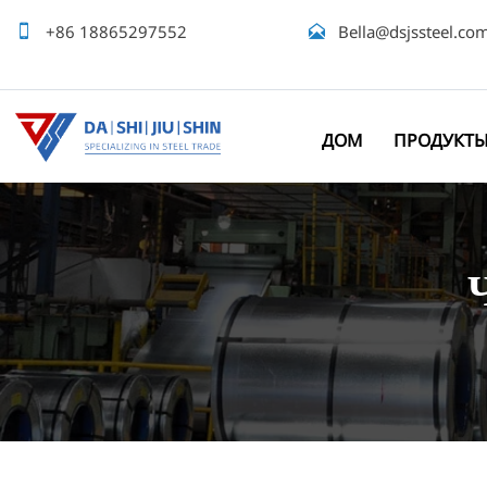

+86 18865297552

Bella@dsjssteel.co
ДОМ
ПРОДУКТ