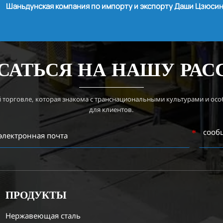
Шаньдунская компания по импорту и экспорту Даши Цзюси
САТЬСЯ НА НАШУ РА
й торговле, которая знакома с транснациональными культурами и ос
для клиентов.
ПРОДУКТЫ
Нержавеющая сталь