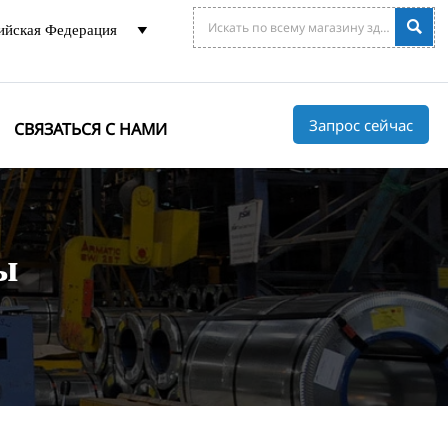

ийская Федерация

Запрос сейчас
СВЯЗАТЬСЯ С НАМИ
ы