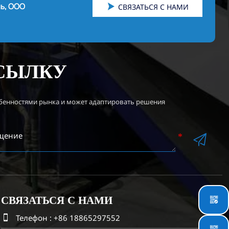
нь, ООО

СВЯЗАТЬСЯ С НАМИ
ССЫЛКУ
обенностями рынка и может адаптировать решения

СВЯЗАТЬСЯ С НАМИ


Телефон : +86 18865297552